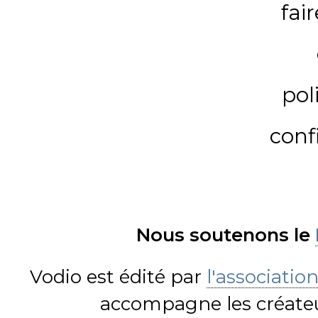
fai
pol
conf