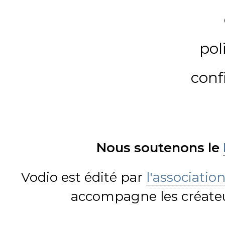
pol
conf