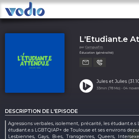
L'Etudiant.e A
par
CampusFm
Éducation (généralité)
Jules et Julies (31.1
33min (78 Mo) -
04 nove
DESCRIPTION DE L'EPISODE
Agressions verbales, isolement, précarité, les étudiant.e.s
étudiant.e.s LGBTQIAP+ de Toulouse et ses environs depui
Lesbiennes, Gays, Bi·es, Transgenres, Queers, Interse