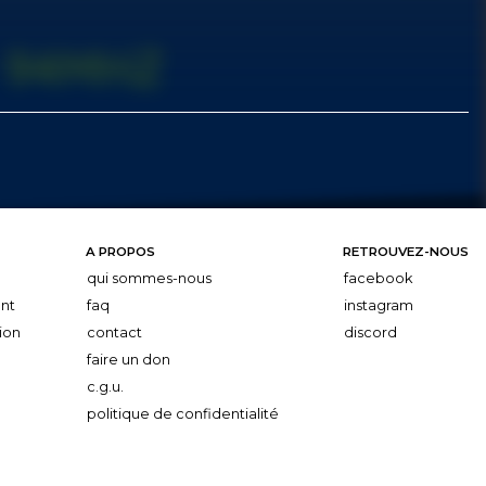
A PROPOS
RETROUVEZ-NOUS
qui sommes-nous
facebook
nt
faq
instagram
ion
contact
discord
faire un don
c.g.u.
politique de confidentialité