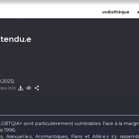
vodiothèque
ttendu.e
0.2025)
mbre 2025
 LGBTQIA+ sont particulièrement vulnérables. Face à la marginal
s 1996.
xes, Asexuel.le.s, Aromantiques, Pans et Allié.e.s s’y ra