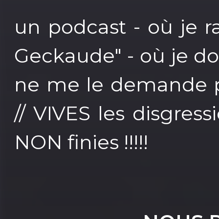
un podcast - où je ra
Geckaude" - où je d
ne me le demande pa
// VIVES les disgress
NON finies !!!!!