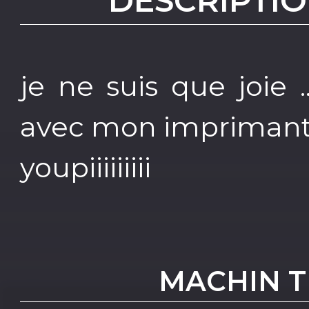
DESCRIPTIO
je ne suis que joie .
avec mon impriman
youpiiiiiiiii
MACHIN TR