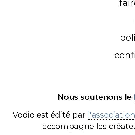
fai
pol
conf