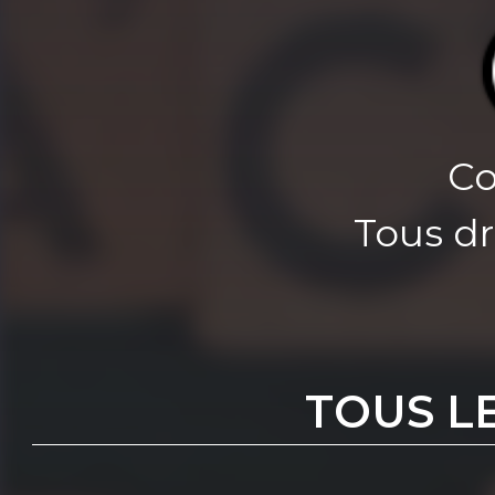
Co
Tous dr
TOUS L