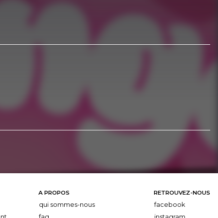
A PROPOS
RETROUVEZ-NOUS
qui sommes-nous
facebook
nt
faq
instagram