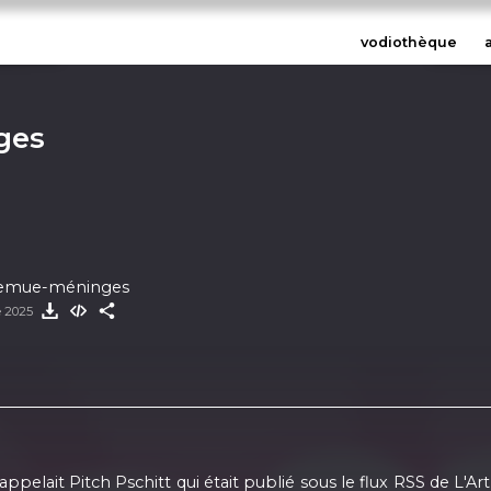
vodiothèque
ges
Remue-méninges
e 2025
elait Pitch Pschitt qui était publié sous le flux RSS de L'Art