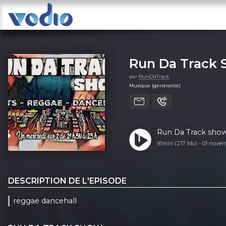
Run Da Track
par
RunDaTrack
Musique (généralité)
Run Da Track show
91min (217 Mo) -
01 nove
DESCRIPTION DE L'EPISODE
reggae dancehall