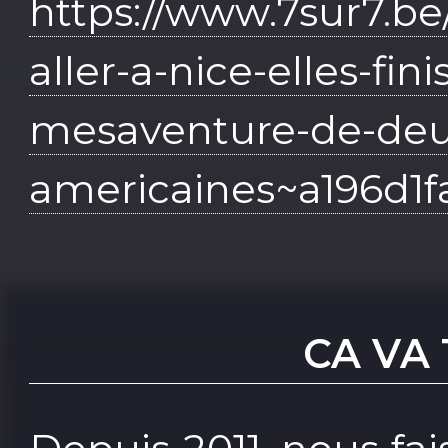
https://www.7sur7.be/
aller-a-nice-elles-fini
mesaventure-de-deux
americaines~a196d1f
CA VA