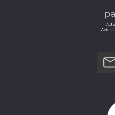
p
Actua
Actuali
Fic
Films
Musi
Sci
Société e
Techno