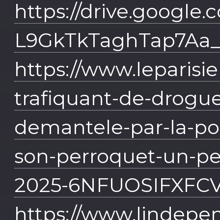
https://drive.google.
L9GkTkTaghTap7Aa_
https://www.leparisien
trafiquant-de-drogue
demantele-par-la-pol
son-perroquet-un-pe
2025-6NFUOSIFXFC
https://www.lindepend