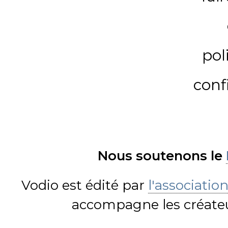
pol
conf