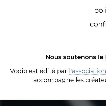
pol
conf