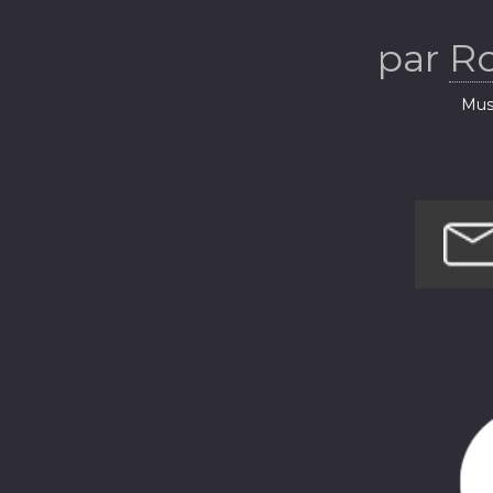
par
R
Musi