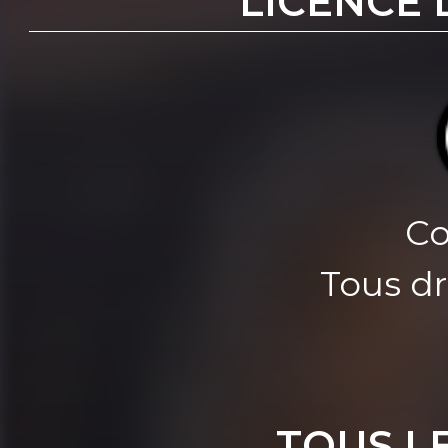
LICENCE 
Co
Tous dr
TOUS L