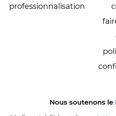
professionnalisation
c
fai
pol
conf