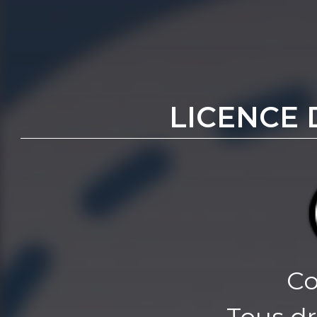
LICENCE 
Co
Tous dr