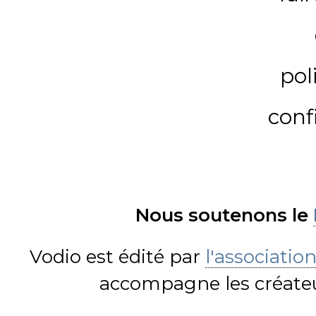
pol
conf