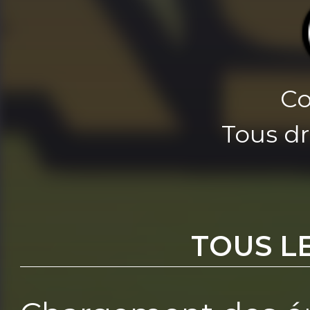
Co
Tous dr
TOUS L