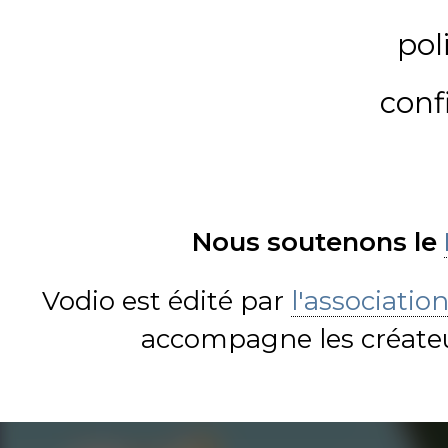
pol
conf