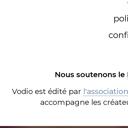
pol
conf