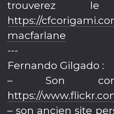
trouverez l
https://cfcorigami.co
macfarlane
---
Fernando Gilgado :
– Son com
https://www.flickr.c
– son ancien site pe