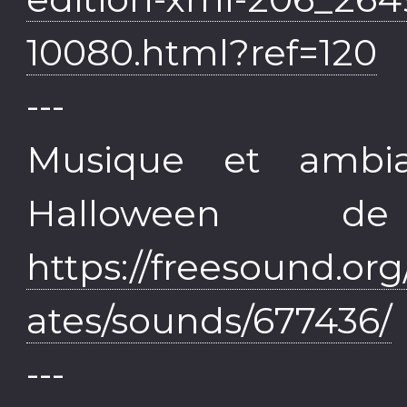
10080.html?ref=120
---
Musique et ambi
Halloween d
https://freesound.or
ates/sounds/677436/
---