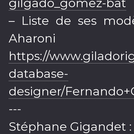
gilgado_gomez-bat
– Liste de ses modè
Ahar
https://www.gilador
database-
designer/Fernando
---
Stéphane Gigandet :