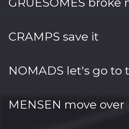
GRUESOMES broke m
CRAMPS save it
NOMADS let's go to t
MENSEN move over