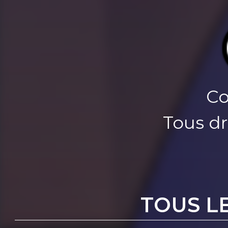
Co
Tous dr
TOUS L