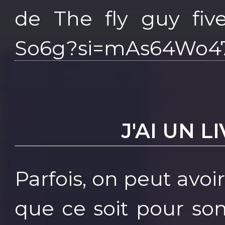
de The fly guy fi
So6g?si=mAs64Wo47
J'AI UN L
Parfois, on peut avoi
que ce soit pour so