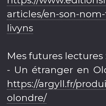
articles/en-son-no
livyns
Mes futures lectures 
- Un étranger en Ol
https://argyll.fr/prod
olondre/