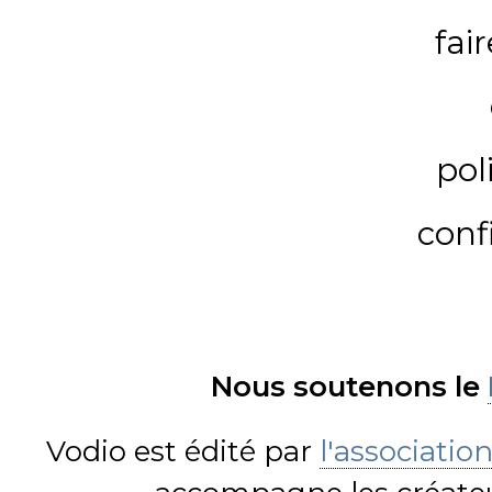
fai
pol
conf