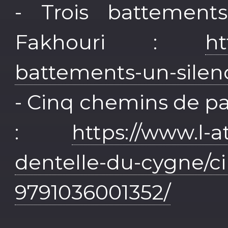
- Trois battemen
Fakhouri :
ht
battements-un-silen
- Cinq chemins de p
:
https://www.l-a
dentelle-du-cygne/c
9791036001352/