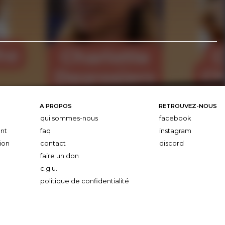
A PROPOS
RETROUVEZ-NOUS
qui sommes-nous
facebook
nt
faq
instagram
ion
contact
discord
faire un don
c.g.u.
politique de confidentialité