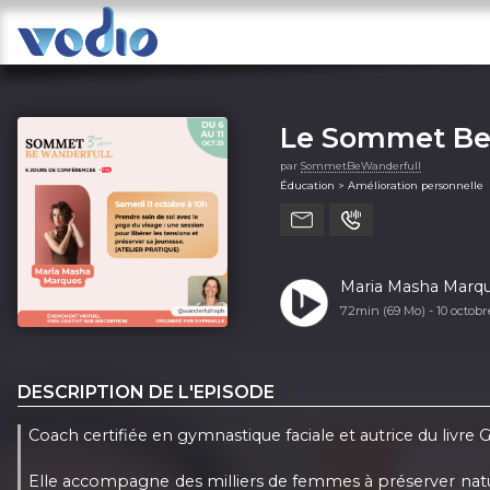
Le Sommet Be
par
SommetBeWanderfull
Éducation > Amélioration personnelle
Maria Masha Marque
72min (69 Mo) -
10 octob
DESCRIPTION DE L'EPISODE
Coach certifiée en gymnastique faciale et autrice du liv
Elle accompagne des milliers de femmes à préserver natur