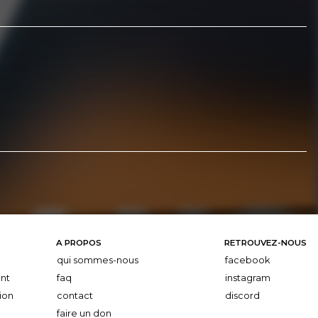
A PROPOS
RETROUVEZ-NOUS
qui sommes-nous
facebook
nt
faq
instagram
ion
contact
discord
faire un don