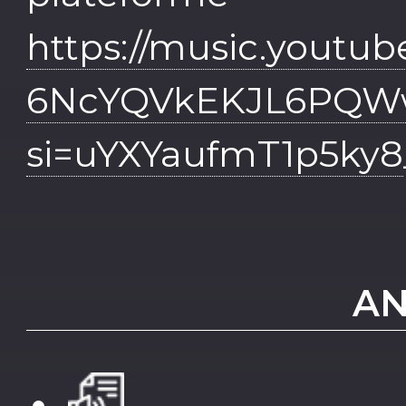
https://music.yout
6NcYQVkEKJL6PQ
si=uYXYaufmT1p5ky8
AN