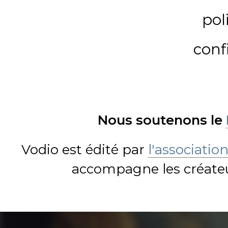
pol
conf