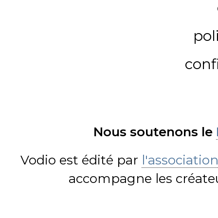
pol
conf