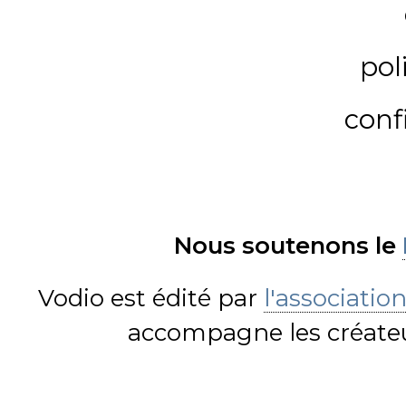
pol
conf