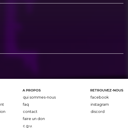
A PROPOS
RETROUVEZ-NOUS
qui sommes-nous
facebook
nt
faq
instagram
ion
contact
discord
faire un don
c.g.u.