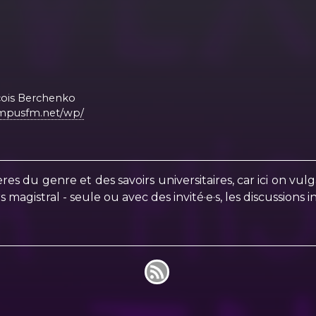
çois Berchenko
ampusfm.net/wp/
res du genre et des savoirs universitaires, car ici on vul
gistral - seule ou avec des invité·e·s, les discussions inv