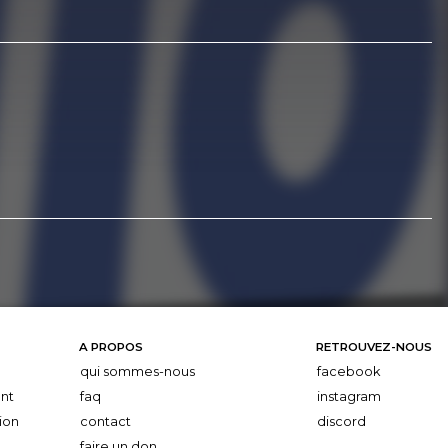
A PROPOS
RETROUVEZ-NOUS
qui sommes-nous
facebook
nt
faq
instagram
ion
contact
discord
faire un don