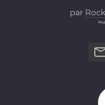
par
Roc
Musi