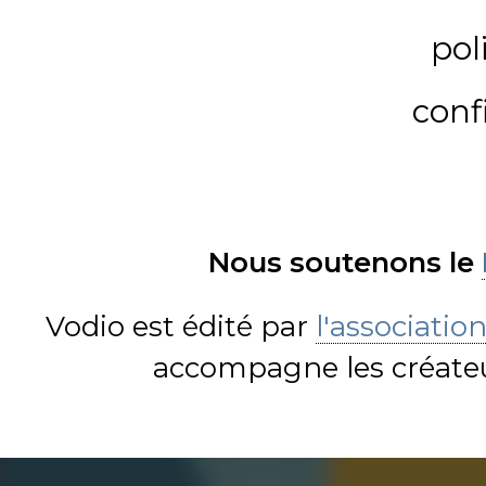
pol
conf