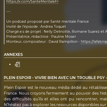
https://x.com/SanteMentaleFr
---
Un podcast proposé par Santé mentale France
Invité de l’épisode : Andrea Toquet
Chargé.e.s de projet : Nelly Delinotte, Romane Suarez et 
Présentatrice, rédactrice : Pauline Moser
Monteur, compositeur : David Rampillon -
https://lafabr
ANNEXES
PLEIN ESPOIR - VIVRE BIEN AVEC UN TROUBLE PSY
Plein Espoir est le nouveau média dédié au rétablisse
France. Nous croyons fermement au pouvoir des histoir
des difficultés qu’ils et elles ont pu rencontrer, m
N’hésitez pas à explorer les ressources disponibles su