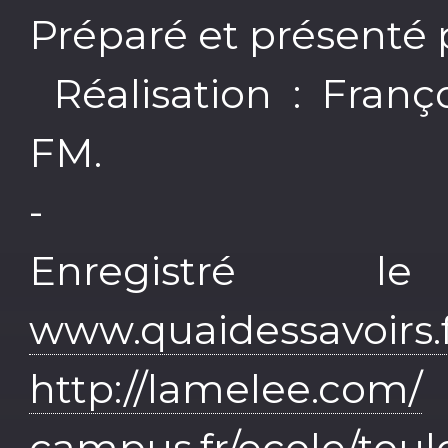
Préparé et présenté 
Réalisation : Fran
FM.
-
Enregistré l
www.quaidessavoirs.f
http://lamelee.com/
campus.fr/ecole/toul