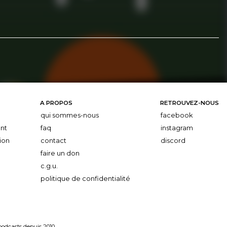
A PROPOS
RETROUVEZ-NOUS
qui sommes-nous
facebook
nt
faq
instagram
ion
contact
discord
faire un don
c.g.u.
politique de confidentialité
 podcasts depuis 2010