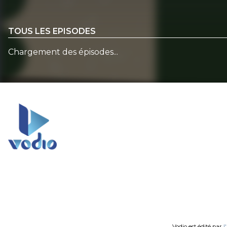
TOUS LES EPISODES
Chargement des épisodes...
Vodio est édité par
l