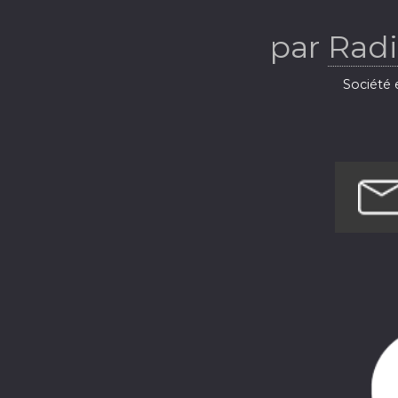
Ba
par
Radi
Société e