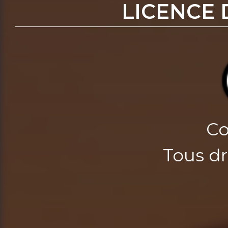
LICENCE 
Co
Tous dr