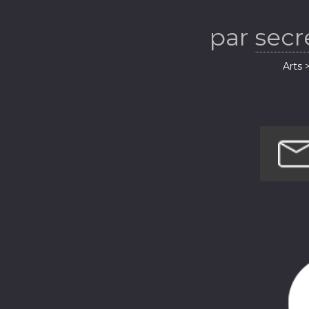
choral dans to
par
secr
Parcours inspi
Arts 