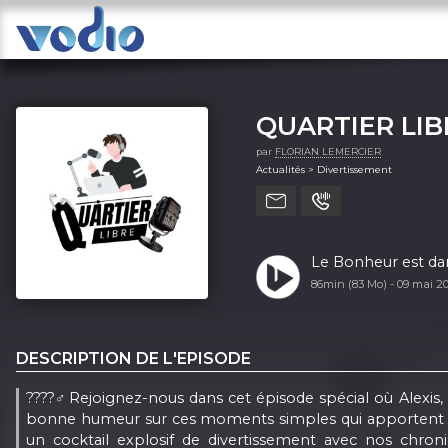
QUARTIER LIB
par
FLORIAN LEMERCIER
Actualités > Divertissement
Le Bonheur est dans
86min (83 Mo) -
09 mai 2
DESCRIPTION DE L'EPISODE
????‍♂️Rejoignez-nous dans cet épisode spécial où Alexis,
bonne humeur sur ces moments simples qui apportent de l
un cocktail explosif de divertissement avec nos chro