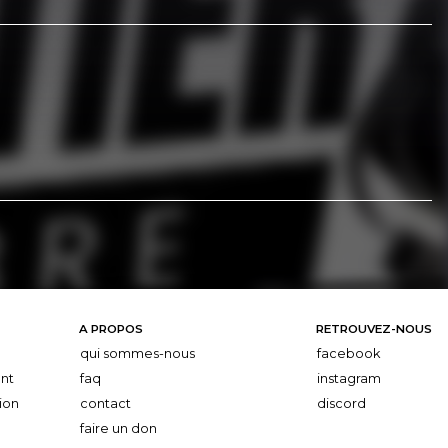
A PROPOS
RETROUVEZ-NOUS
qui sommes-nous
facebook
nt
faq
instagram
ion
contact
discord
faire un don