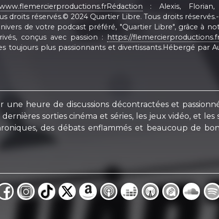
www.flemercierproductions.frRédaction
: Alexis, Florian, 
servés.© 2024 Quartier Libre. Tous droits réservés.------------
 l'univers de votre podcast préféré, "Quartier Libre", grâce à n
rivés, conçus avec passion :
https://flemercierproductions.f
s toujours plus passionnants et divertissants.Hébergé par Aus
r une heure de discussions décontractées et passionnée
nières sorties cinéma et séries, les jeux vidéo, et les s
hroniques, des débats enflammés et beaucoup de bonn