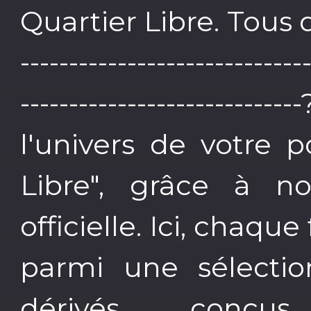
Quartier Libre. Tous dro
-----------------------------
-----------------------
l'univers de votre p
Libre", grâce à n
officielle. Ici, chaq
parmi une sélectio
dérivés, conç