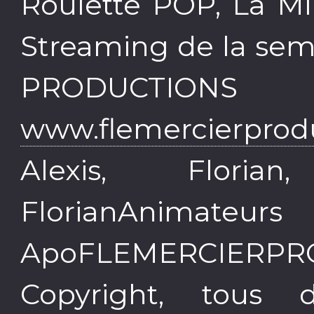
Roulette POP, La Mi
Streaming de la sem
PRODU
www.flemercierprodu
Alexis, Floria
FlorianAnimateur
ApoFLEMERCIERP
Copyright, tous d