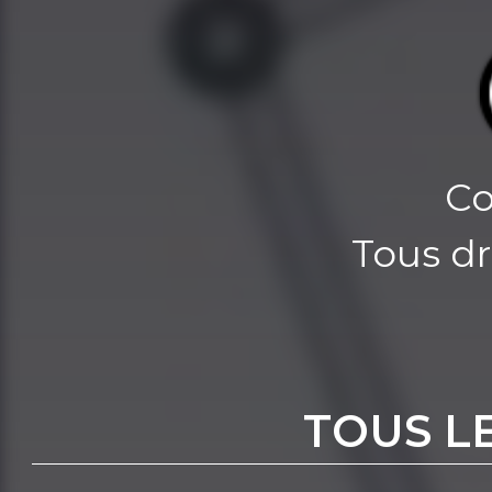
Co
Tous dr
TOUS L