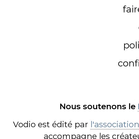
fai
pol
conf