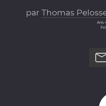
par
Thomas Pelosse
Arts 
Fic
Hist
Société et
Société et c