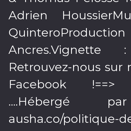
Adrien HoussierMu
QuinteroProducti
Ancres.Vignette
Retrouvez-nous sur 
Facebook !==> l
....Hébergé p
ausha.co/politique-