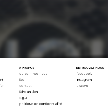
A PROPOS
RETROUVEZ-NOUS
qui sommes-nous
facebook
nt
faq
instagram
ion
contact
discord
faire un don
c.g.u.
politique de confidentialité