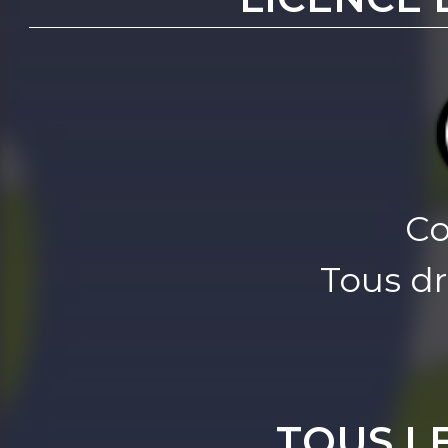
Co
Tous dr
TOUS L