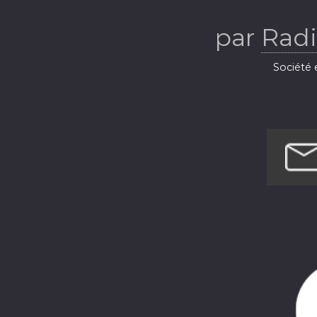
Ba
par
Radi
Société e