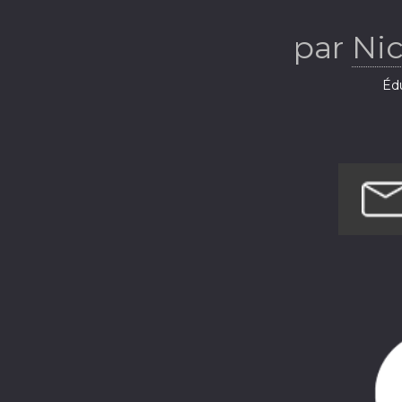
par
Nic
Éd