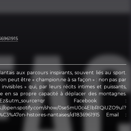
36961915
ais aux parcours inspirants, souvent liés au sport.
on peut être « champion.ne à sa façon » : non pas par
visibles » qui, par leurs récits intimes et puissants,
roire en sa propre capacité à déplacer des montagnes.
Z0ajk0aXEz&utm_source=qr Facebook :
tps://open.spotify.com/show/0seSmU0c4ElbRIQiUZO9ul?
C3%A7on-histoires-nantaises/id1836961915 Email :