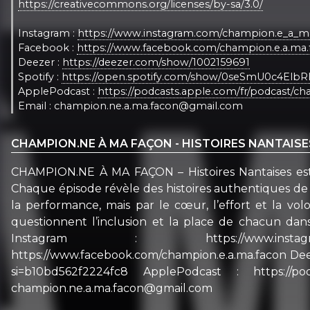
https://creativecommons.org/licenses/by-sa/3.0/
Instagram :
https://www.instagram.com/champion.e_a_m
Facebook :
https://www.facebook.com/champion.e.a.ma.
Deezer :
https://deezer.com/show/1002159691
Spotify :
https://open.spotify.com/show/0seSmU0c4ElbR
ApplePodcast :
https://podcasts.apple.com/fr/podcast/
Email : champion.ne.a.ma.facon@gmail.com
CHAMPION.NE À MA FAÇON - HISTOIRES NANTAISE
CHAMPION.NE À MA FAÇON – Histoires Nantaises est u
Chaque épisode révèle des histoires authentiques de 
la performance, mais par le cœur, l’effort et la volo
questionnent l’inclusion et la place de chacun dans 
Instagram : https://www.instagram.
https://www.facebook.com/champion.e.a.ma.facon Dee
si=b10bd562f2224fc8 ApplePodcast : https://podc
champion.ne.a.ma.facon@gmail.com