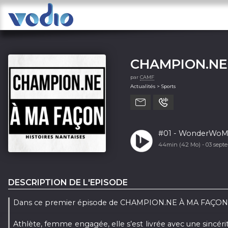
CHAMPION.NE À
par
CAMF
Actualités > Sports
#01 - WonderWoMu
44min (42 Mo) -
03 sept
DESCRIPTION DE L'EPISODE
Dans ce premier épisode de CHAMPION.NE À MA FAÇON - Hi
Athlète, femme engagée, elle s’est livrée avec une sincérit