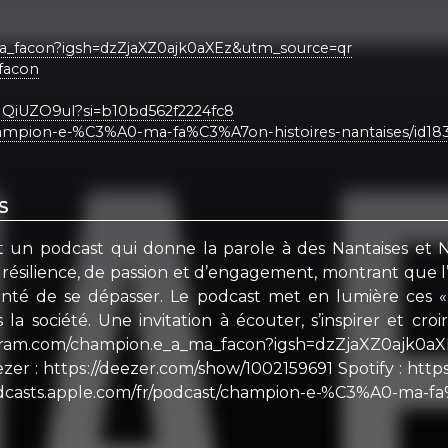
a_facon?igsh=dzZjaXZ0ajk0aXEz&utm_source=qr
facon
IQiUZO9ul?si=b10bd562f2224fc8
champion-e-%C3%A0-ma-fa%C3%A7on-histoires-nantaises/id18
S
n podcast qui donne la parole à des Nantaises et Nant
résilience, de passion et d’engagement, montrant que l’
nté de se dépasser. Le podcast met en lumière ces « in
la société. Une invitation à écouter, s’inspirer et c
com/champion.e_a_ma_facon?igsh=dzZjaX
zer : https://deezer.com/show/1002159691 Spotify : ht
asts.apple.com/fr/podcast/champion-e-%C3%A0-ma-fa%