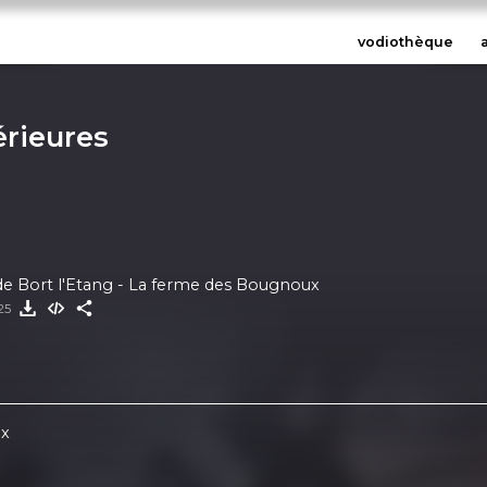
vodiothèque
érieures
e Bort l'Etang - La ferme des Bougnoux
025
ux