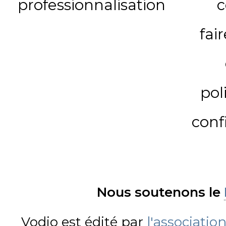
professionnalisation
c
fai
pol
conf