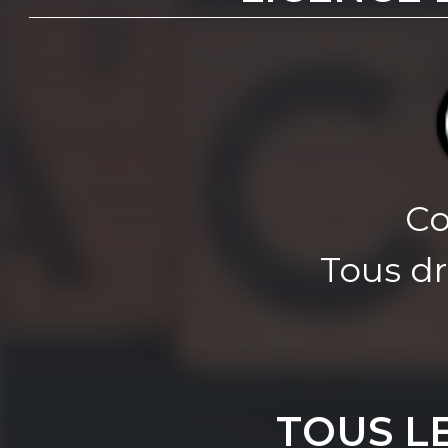
Co
Tous dr
TOUS L