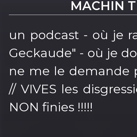
MACHIN TR
un podcast - où je ra
Geckaude" - où je d
ne me le demande pa
// VIVES les disgress
NON finies !!!!!