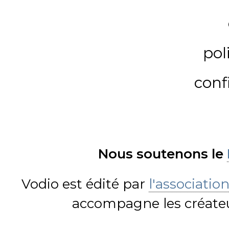
pol
conf