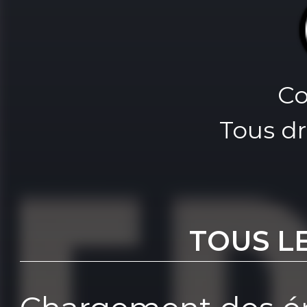
Co
Tous dr
TOUS L