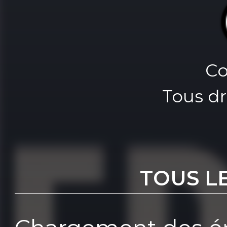
Co
Tous dr
TOUS L