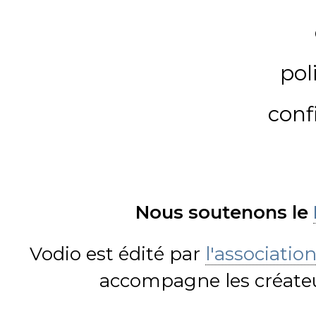
pol
conf