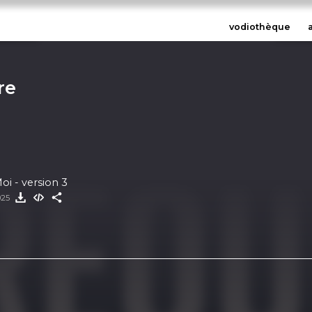
vodiothèque
re
i - version 3
2025