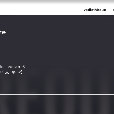
vodiothèque
re
i - version 6
025