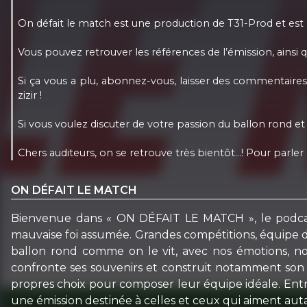
On défait le match est une production de T31-Prod et es
Vous pouvez retrouver les références de l’émission, ainsi q
Si ça vous a plu, abonnez-vous, laisser des commentaires e
zizir !
Si vous voulez discuter de votre passion du ballon rond et 
Chers auditeurs, on se retrouve très bientôt…! Pour parler 
ON DÉFAIT LE MATCH
Bienvenue dans « ON DÉFAIT LE MATCH », le podcast 
mauvaise foi assumée. Grandes compétitions, équipe de 
ballon rond comme on le vit, avec nos émotions, nos
confronte ses souvenirs et construit notamment son O
propres choix pour composer leur équipe idéale. Entr
une émission destinée à celles et ceux qui aiment au