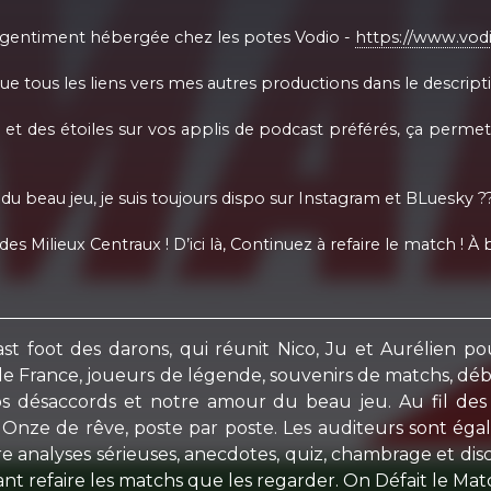
t gentiment hébergée chez les potes Vodio -
https://www.vodi
ue tous les liens vers mes autres productions dans le descriptif
t des étoiles sur vos applis de podcast préférés, ça permet de
du beau jeu, je suis toujours dispo sur Instagram et BLuesky ??
des Milieux Centraux ! D’ici là, Continuez à refaire le match ! 
foot des darons, qui réunit Nico, Ju et Aurélien pou
France, joueurs de légende, souvenirs de matchs, débats 
 désaccords et notre amour du beau jeu. Au fil des épi
nze de rêve, poste par poste. Les auditeurs sont égalem
e analyses sérieuses, anecdotes, quiz, chambrage et dis
tant refaire les matchs que les regarder. On Défait le 