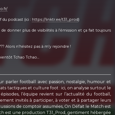
o.fr/
 du podcast (ici :
https://linktr.ee/t31_prod
)
 donner plus de visibilités à l’émission et ça fait toujours
?? Alors n’hésitez pas à m’y rejoindre !
À bientôt Tchao Tchao…
r parler football avec passion, nostalgie, humour et
tactiques et culture foot : ici, on analyse surtout le
sodes, l’équipe revient sur l’actualité du football,
ent invités à participer, à voter et à partager leurs
cussions de comptoir assumées, On Défait le Match est
Match est une production T31_Prod, gentiment hébergée