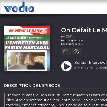
On Défait Le 
par
T31-Prod
Histoire (généralité)
Loisir (généralité)
Loisir > Passions
Sport > Football
Sport > Football (soccer)
Bonus - Interview 
24min (34 Mo) -
20 octo
DESCRIPTION DE L'EPISODE
Bienvenue dans le Bonus d’On Défait le Match ! Dans ce 
Nico. Ancien défenseur devenu entraîneur, Fabien Mercad
football, entier et attachant, il nous parle de ce qu’est un 