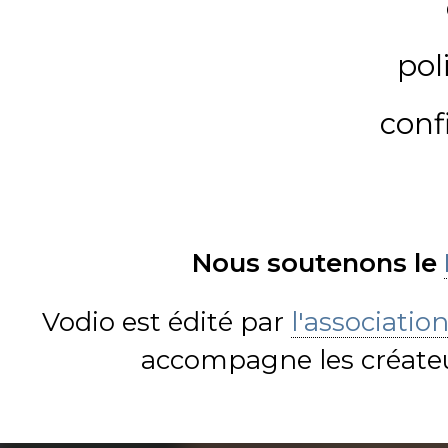
pol
conf