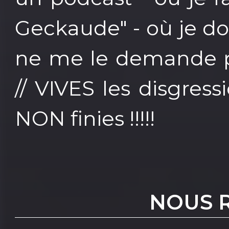
Geckaude" - où je d
ne me le demande pa
// VIVES les disgress
NON finies !!!!!
NOUS 