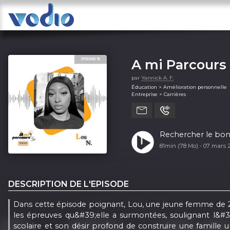
A mi Parcours 
par
Yannick A. F.
Éducation > Amélioration personnelle
Entreprise > Carrières
Rechercher le bonh
81min (78 Mo) -
07 mars 
DESCRIPTION DE L'EPISODE
Dans cette épisode poignant, Lou, une jeune femme de 22 
les épreuves qu&#39;elle a surmontées, soulignant l&#39
scolaire et son désir profond de construire une famill