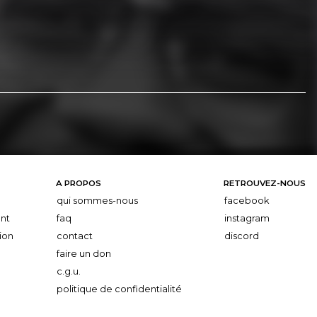
A PROPOS
RETROUVEZ-NOUS
qui sommes-nous
facebook
nt
faq
instagram
ion
contact
discord
faire un don
c.g.u.
politique de confidentialité