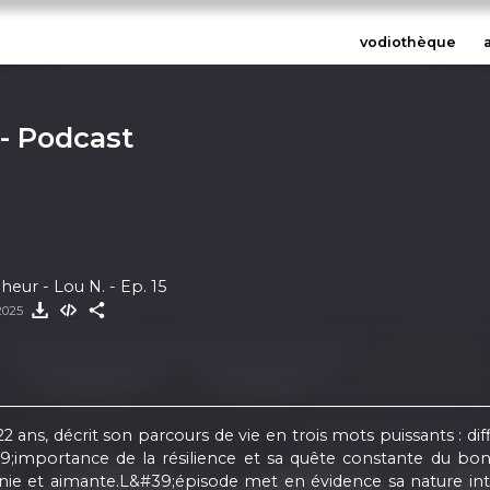
vodiothèque
- Podcast
eur - Lou N. - Ep. 15
2025
ans, décrit son parcours de vie en trois mots puissants : di
;importance de la résilience et sa quête constante du bonhe
e unie et aimante.L&#39;épisode met en évidence sa nature