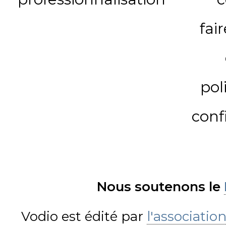
fai
pol
conf