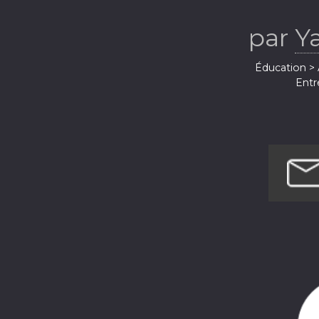
par
Ya
Éducation > 
Entr