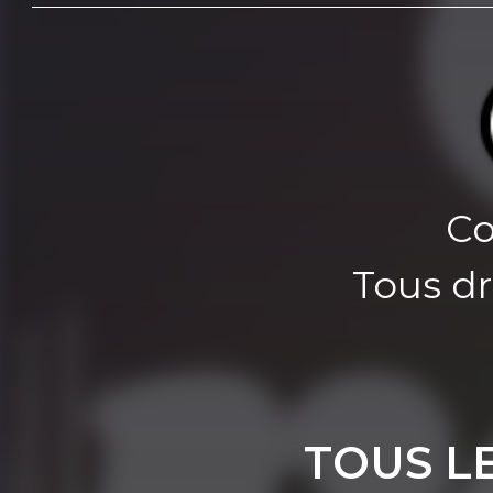
Co
Tous dr
TOUS L