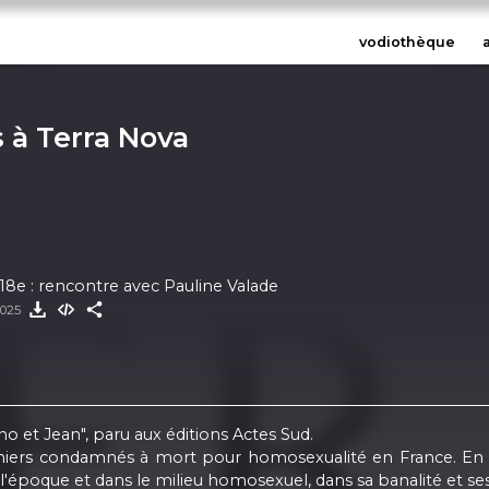
vodiothèque
 à Terra Nova
8e : rencontre avec Pauline Valade
2025
 et Jean", paru aux éditions Actes Sud.
 derniers condamnés à mort pour homosexualité en France. En
 l'époque et dans le milieu homosexuel, dans sa banalité et ses 