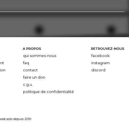
A PROPOS
RETROUVEZ-NOUS
qui sommes-nous
facebook
nt
faq
instagram
ion
contact
discord
faire un don
c.g.u.
politique de confidentialité
 podcasts depuis 2010