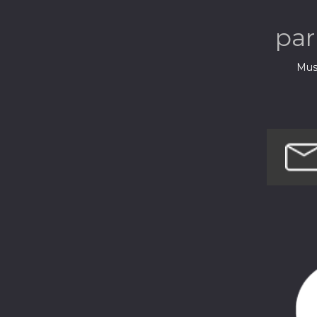
pa
Musi