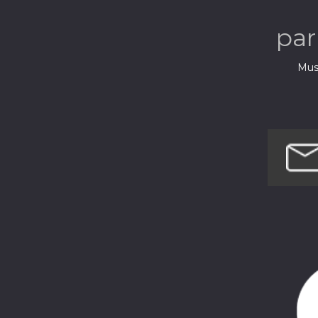
pa
Musi