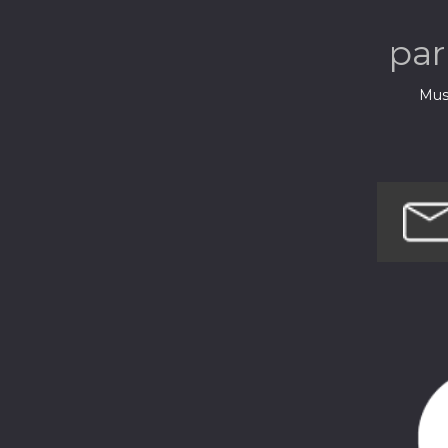
pa
Musi